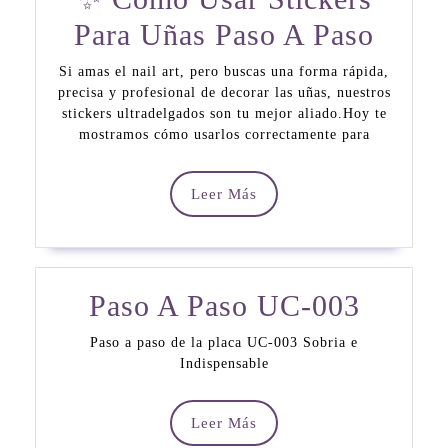
✨
Para Uñas Paso A Paso
Cóm
Si amas el nail art, pero buscas una forma rápida,
precisa y profesional de decorar las uñas, nuestros
Usar
stickers ultradelgados son tu mejor aliado.Hoy te
Stick
mostramos cómo usarlos correctamente para
Para
Leer
Leer Más
Uñas
Más
Paso
A
Paso
Paso A Paso UC-003
Paso
A
Paso a paso de la placa UC-003 Sobria e
Indispensable
Paso
UC-
Leer
Leer Más
Más