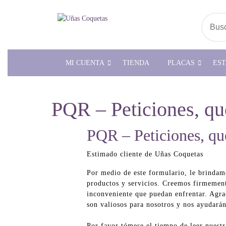
Saltar
al
Busc
contenido
por:
MI CUENTA
TIENDA
PLACAS
ES
PQR – Peticiones, qu
PQR – Peticiones, qu
Estimado cliente de Uñas Coquetas
Por medio de este formulario, le brindamo
productos y servicios. Creemos firmement
inconveniente que puedan enfrentar. Agra
son valiosos para nosotros y nos ayudarán 
Por favor tómese el tiempo de leer nuestra