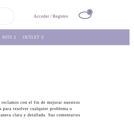
0
Carrito
Acceder
Acceder / Registro
de
/
la
Registro
compra
KITS
OUTLET
 reclamos con el fin de mejorar nuestros
s para resolver cualquier problema o
anera clara y detallada. Sus comentarios