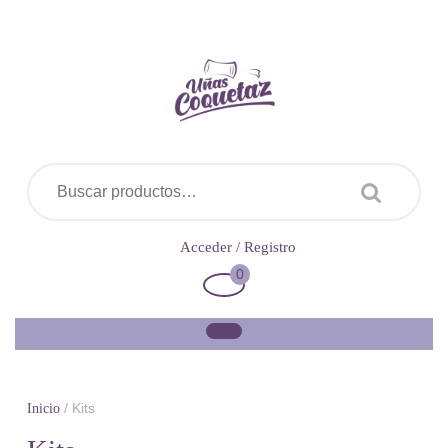
Saltar
al
contenido
Buscar por:
Acceder
Acceder / Registro
/
0
Carrito
Registro
de
la
compra
/ Kits
Inicio