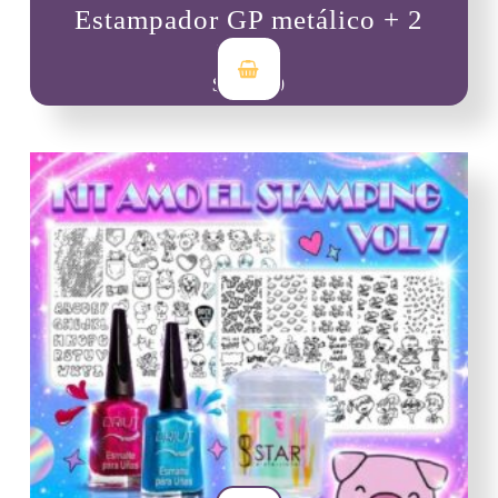
Estampador GP metálico + 2
Driut
$
55,000