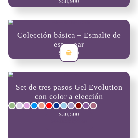
$
58,900
Colección básica – Esmalte de
estampar
$
58,900
Set de tres pasos Gel Evolution
con color a elección
Este
$
30,500
producto
Seleccionar opciones
tiene
múltiples
variantes.