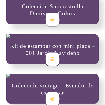
Colección Superestrella
Duniverse Colors
$
96,000
Kit de estampar con mini placa –
001 Jardín Navideño
$
33,000
Colección vintage – Esmalte de
estampar
$
58,900