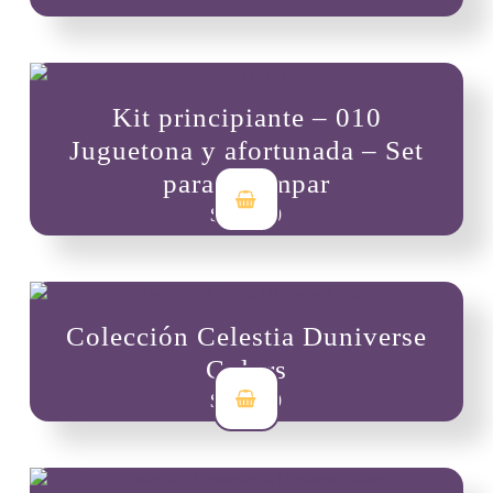
Las
opciones
se
pueden
Kit principiante – 010
elegir
en
Juguetona y afortunada – Set
la
para estampar
página
de
$
47,000
producto
Colección Celestia Duniverse
Colors
$
96,000