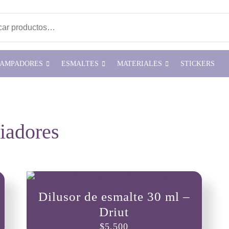
ar por:
TAMPADORES
ESMALTES
MATERIALES
STICKERS
iadores
Dilusor de esmalte 30 ml –
Driut
$
5,500