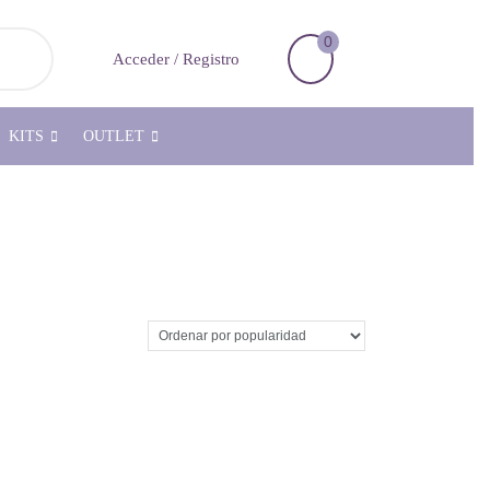
0
Carrito
Acceder
Acceder / Registro
de
/
la
Registro
compra
KITS
OUTLET