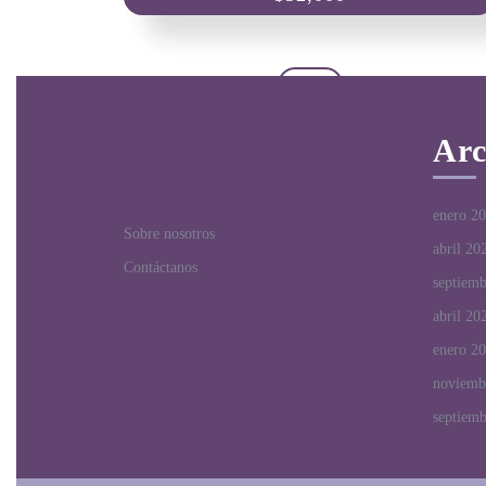
Arc
enero 2
Sobre nosotros
abril 20
Contáctanos
septiem
abril 20
enero 2
noviemb
septiem