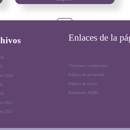
Enlaces de la pá
hivos
026
Términos y condiciones
25
Política de privacidad
bre 2024
Política de envíos
24
Formulario PQRS
024
re 2023
bre 2023