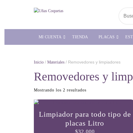
Saltar
al
Busc
contenido
MI CUENTA
TIENDA
PLACAS
ES
/
/ Removedores y limpiadores
Inicio
Materiales
Removedores y limp
Ordenado
Mostrando los 2 resultados
por
popularidad
Limpiador para todo tipo de
placas Litro
$
32,000