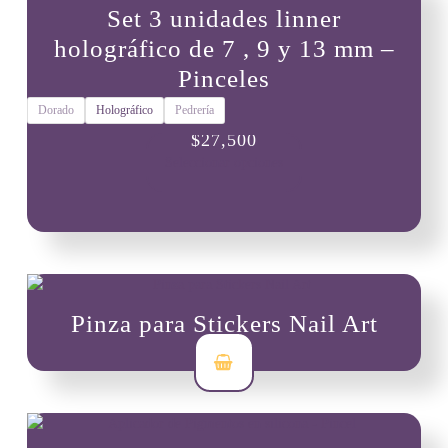
Set 3 unidades linner
holográfico de 7 , 9 y 13 mm –
Pinceles
Dorado
Holográfico
Pedrería
Este
$
27,500
producto
Seleccionar opciones
tiene
múltiples
variantes.
Las
opciones
se
pueden
Pinza para Stickers Nail Art
elegir
en
$
5,000
la
página
de
producto