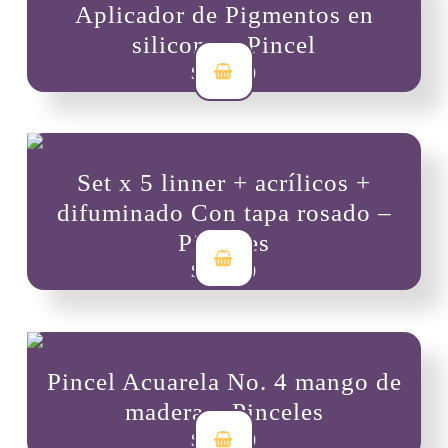
Aplicador de Pigmentos en
silicona – Pincel
$
11,000
Set x 5 linner + acrílicos +
difuminado Con tapa rosado –
Pinceles
$
50,000
Pincel Acuarela No. 4 mango de
madera – Pinceles
$
13,500