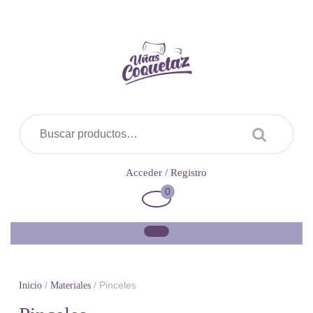
Saltar
al
contenido
Buscar por:
Acceder
Acceder / Registro
/
0
Carrito
Registro
de
la
compra
/
/ Pinceles
Inicio
Materiales