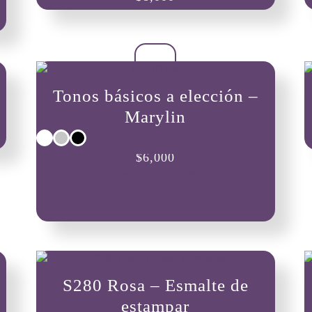
Tonos básicos a elección –
Marylin
Este
$
6,000
producto
Seleccionar opciones
tiene
múltiples
variantes.
Las
opciones
se
pueden
S280 Rosa – Esmalte de
elegir
en
estampar
la