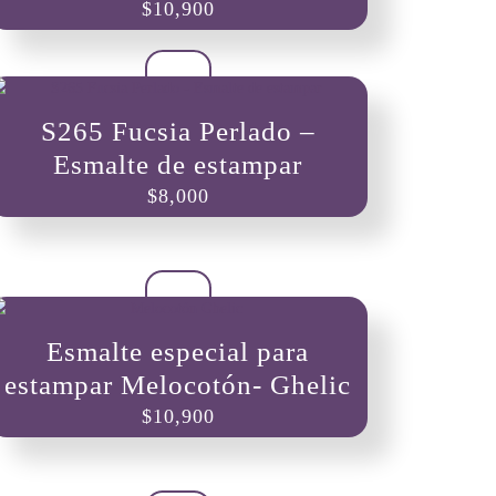
$
10,900
S265 Fucsia Perlado –
Esmalte de estampar
$
8,000
Esmalte especial para
estampar Melocotón- Ghelic
$
10,900