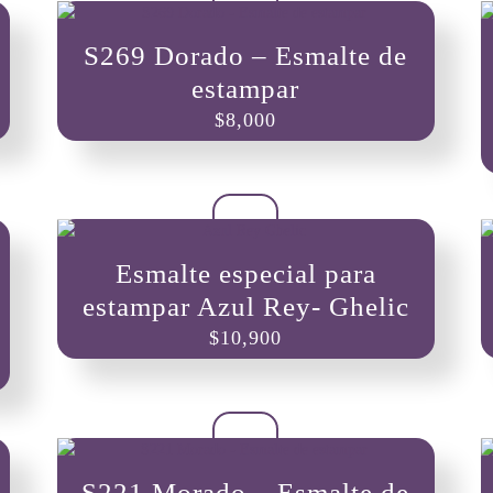
S269 Dorado – Esmalte de
estampar
$
8,000
Esmalte especial para
estampar Azul Rey- Ghelic
$
10,900
S221 Morado – Esmalte de