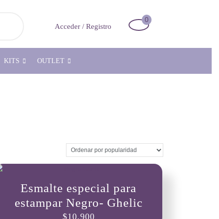
0
Carrito
Acceder
Acceder / Registro
de
/
la
Registro
compra
KITS
OUTLET
Esmalte especial para
estampar Negro- Ghelic
$
10,900