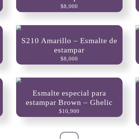
$
8,000
página
de
producto
S210 Amarillo – Esmalte de
estampar
$
8,000
Esmalte especial para
estampar Brown – Ghelic
$
10,900