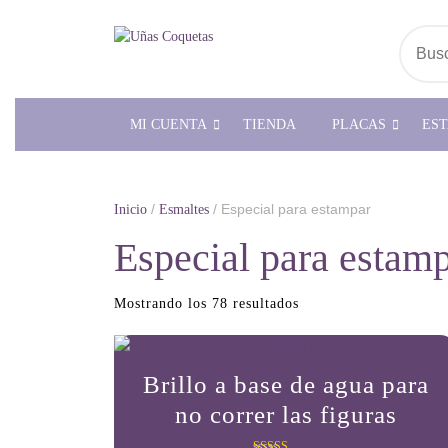
Saltar
al
Busc
contenido
MI CUENTA
TIENDA
PLACAS
ES
/
/ Especial para estampar
Inicio
Esmaltes
Especial para estam
Ordenado
Mostrando los 78 resultados
por
popularidad
Brillo a base de agua para
no correr las figuras