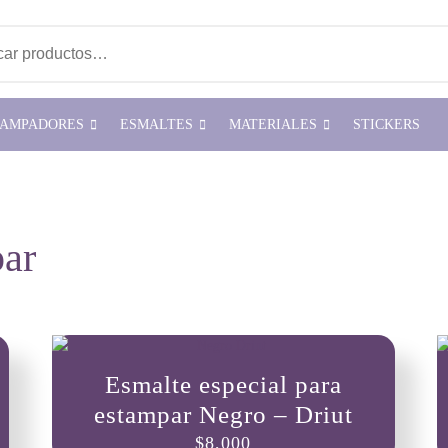
ar por:
TAMPADORES
ESMALTES
MATERIALES
STICKERS
par
Esmalte especial para
estampar Negro – Driut
$
8,000