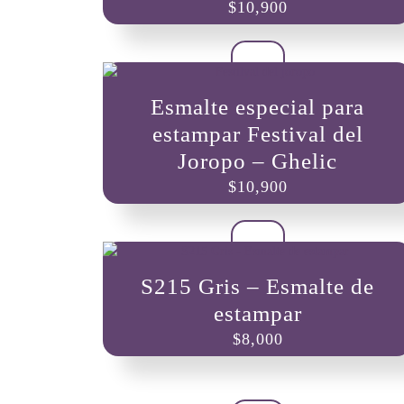
$
10,900
Esmalte especial para
estampar Festival del
Joropo – Ghelic
$
10,900
S215 Gris – Esmalte de
estampar
$
8,000