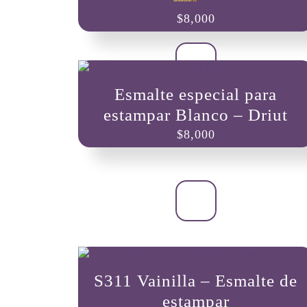
Valorado con
$
8,000
5.00
de 5
Esmalte especial para
estampar Blanco – Driut
$
8,000
S311 Vainilla – Esmalte de
estampar