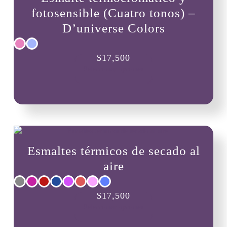
fotosensible (Cuatro tonos) –
D’universe Colors
Este
$
17,500
producto
Seleccionar opciones
tiene
múltiples
variantes.
Las
opciones
se
pueden
Esmaltes térmicos de secado al
elegir
en
aire
la
página
Este
de
$
17,500
producto
producto
Seleccionar opciones
tiene
múltiples