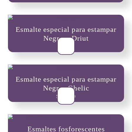
Las
opciones
se
pueden
Esmalte especial para estampar
elegir
en
Negro – Driut
la
$
8,000
página
de
producto
Esmalte especial para estampar
Negro- Ghelic
$
10,900
Esmaltes fosforescentes