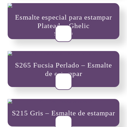
Esmalte especial para estampar
Plateado- Ghelic
$
10,900
S265 Fucsia Perlado – Esmalte
de estampar
$
8,000
S215 Gris – Esmalte de estampar
$
8,000