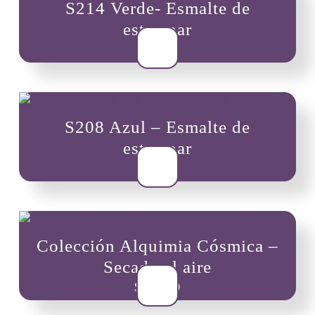
S214 Verde- Esmalte de
estampar
$
8,000
S208 Azul – Esmalte de
estampar
$
8,000
Colección Alquimia Cósmica –
Secado al aire
$
96,000