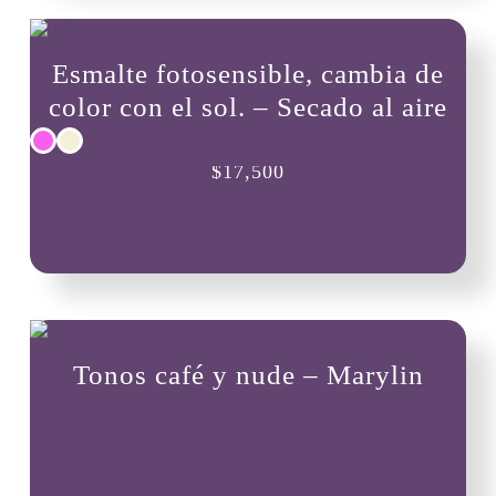
Esmalte fotosensible, cambia de
color con el sol. – Secado al aire
Este
$
17,500
producto
Seleccionar opciones
tiene
múltiples
variantes.
Las
opciones
se
pueden
Tonos café y nude – Marylin
elegir
en
la
página
Leer más
de
producto