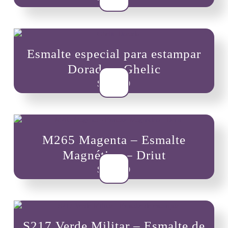
Esmalte especial para estampar
Dorado – Ghelic
$
10,900
M265 Magenta – Esmalte
Magnético – Driut
$
13,500
S217 Verde Militar – Esmalte de