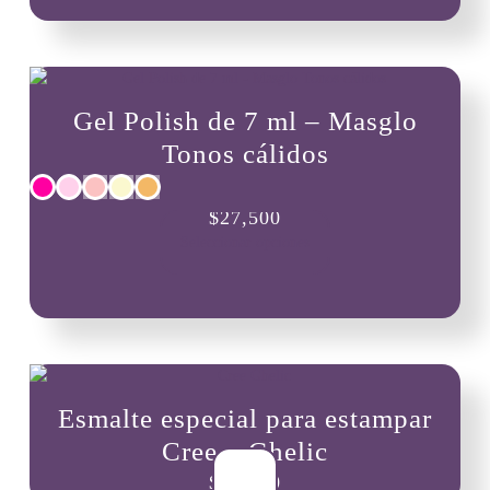
Gel Polish de 7 ml – Masglo
Tonos cálidos
Este
$
27,500
producto
Seleccionar opciones
tiene
múltiples
variantes.
Las
opciones
se
pueden
Esmalte especial para estampar
elegir
en
Cree – Ghelic
la
$
10,900
página