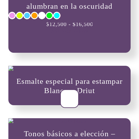
alumbran en la oscuridad
Este
Rango
$
12,500
-
$
16,500
producto
Seleccionar opciones
de
tiene
precios:
múltiples
variantes.
desde
Las
$12,500
opciones
hasta
se
pueden
$16,500
Esmalte especial para estampar
elegir
en
Blanco – Driut
la
$
8,000
página
de
producto
Tonos básicos a elección –