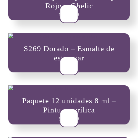
Rojo – Ghelic
$
10,900
S269 Dorado – Esmalte de
estampar
$
8,000
Paquete 12 unidades 8 ml –
Pintura acrílica
$
29,900