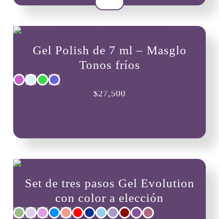
Gel Polish de 7 ml – Masglo
Tonos fríos
Este
$
27,500
producto
Seleccionar opciones
tiene
múltiples
variantes.
Las
opciones
se
pueden
Set de tres pasos Gel Evolution
elegir
en
con color a elección
la
página