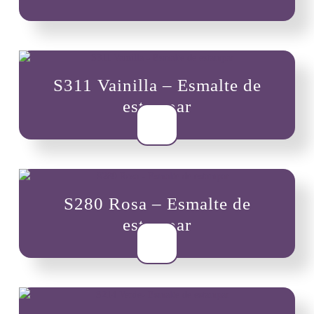
variantes.
Las
opciones
se
pueden
S311 Vainilla – Esmalte de
elegir
en
estampar
la
$
8,000
página
de
producto
S280 Rosa – Esmalte de
estampar
$
8,000