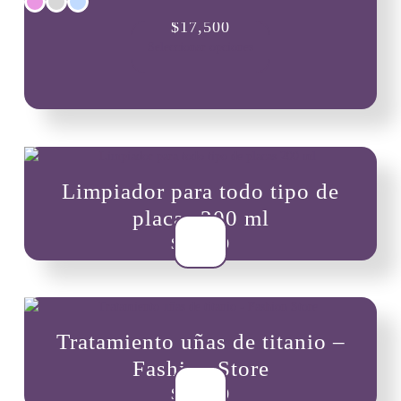
Este
$
17,500
producto
Seleccionar opciones
tiene
múltiples
variantes.
Las
opciones
se
pueden
Limpiador para todo tipo de
elegir
en
placas 200 ml
la
$
11,000
página
de
producto
Tratamiento uñas de titanio –
Fashion Store
$
20,000