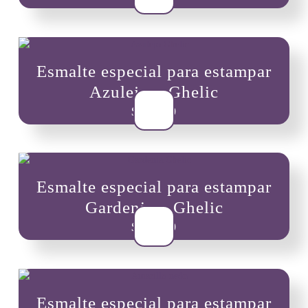
de
producto
Esmalte especial para estampar
Azulejo – Ghelic
$
10,900
Esmalte especial para estampar
Gardenia – Ghelic
$
10,900
Esmalte especial para estampar