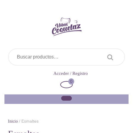
Saltar
al
contenido
Buscar por:
Acceder
Acceder / Registro
/
0
Carrito
Registro
de
la
compra
/ Esmaltes
Inicio