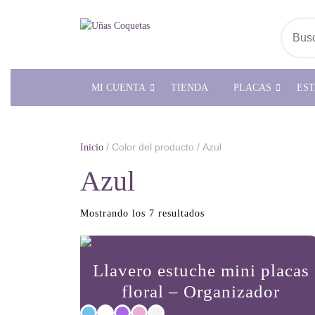
Saltar
al
Busc
contenido
MI CUENTA
TIENDA
PLACAS
ES
/ Color del producto / Azul
Inicio
Azul
Ordenado
Mostrando los 7 resultados
por
popularidad
Llavero estuche mini placas
floral – Organizador