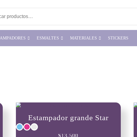
ar por:
TAMPADORES
ESMALTES
MATERIALES
STICKERS
Estampador grande Star
Este
$
13,500