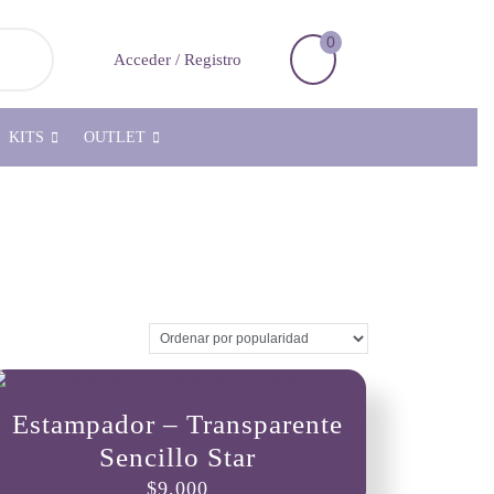
0
Carrito
Acceder
Acceder / Registro
de
/
la
Registro
compra
KITS
OUTLET
Estampador – Transparente
Sencillo Star
$
9,000