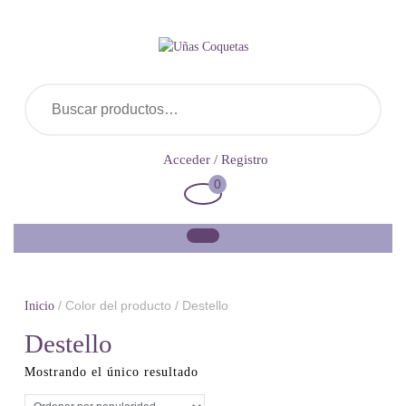
Saltar
al
contenido
Buscar por:
Acceder
Acceder / Registro
/
0
Carrito
Registro
de
la
compra
/ Color del producto / Destello
Inicio
Destello
Mostrando el único resultado