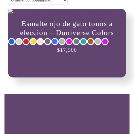
Esmalte ojo de gato tonos a
elección – Duniverse Colors
Este
$
17,500
producto
Seleccionar opciones
tiene
múltiples
variantes.
Las
opciones
se
pueden
elegir
en
la
página
de