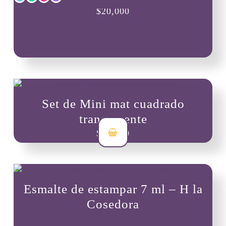
Este
$
20,000
producto
Seleccionar opciones
tiene
múltiples
variantes.
Las
opciones
se
pueden
Set de Mini mat cuadrado
elegir
en
transparente
la
$
13,000
página
de
producto
Esmalte de estampar 7 ml – H la
Cosedora