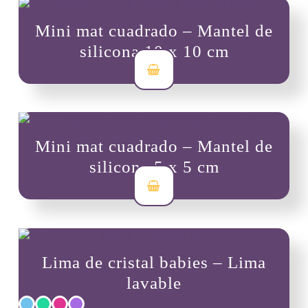
pueden
Mini mat cuadrado – Mantel de
elegir
en
silicona 10 x 10 cm
la
$
9,000
página
de
producto
Mini mat cuadrado – Mantel de
silicona 5 x 5 cm
$
6,000
Lima de cristal babies – Lima
lavable