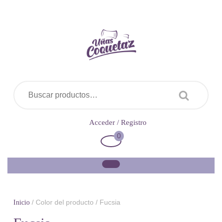
Saltar
al
contenido
Buscar por:
Acceder
Acceder / Registro
/
0
Carrito
Registro
de
la
compra
/ Color del producto / Fucsia
Inicio