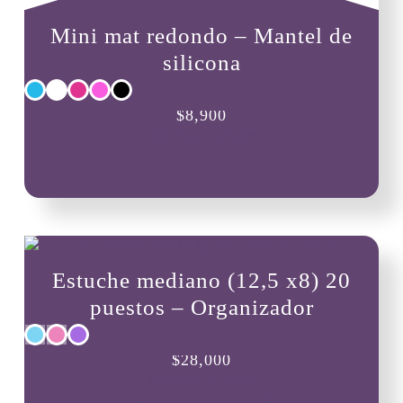
Mini mat redondo – Mantel de
silicona
Este
$
8,900
producto
Seleccionar opciones
tiene
múltiples
variantes.
Las
opciones
se
pueden
Estuche mediano (12,5 x8) 20
elegir
en
puestos – Organizador
la
página
Este
de
$
28,000
producto
producto
Seleccionar opciones
tiene