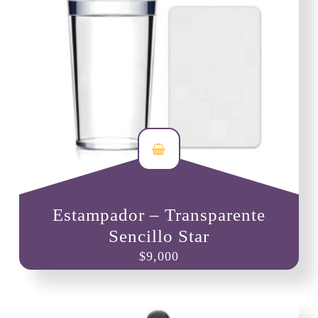
de
producto
Estampador – Transparente
Sencillo Star
$
9,000