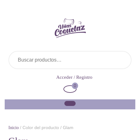
Saltar
al
contenido
Buscar por:
Acceder
Acceder / Registro
/
0
Carrito
Registro
de
la
compra
/ Color del producto / Glam
Inicio