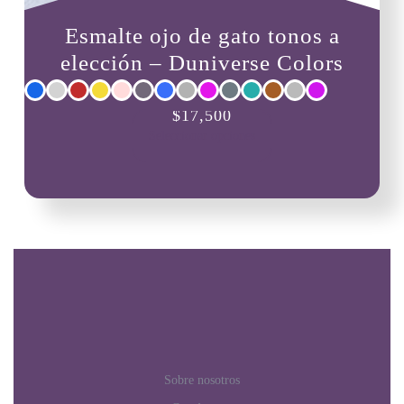
Esmalte ojo de gato tonos a
elección – Duniverse Colors
Este
$
17,500
producto
Seleccionar opciones
tiene
múltiples
variantes.
Las
opciones
se
pueden
elegir
en
la
página
de
producto
Sobre nosotros