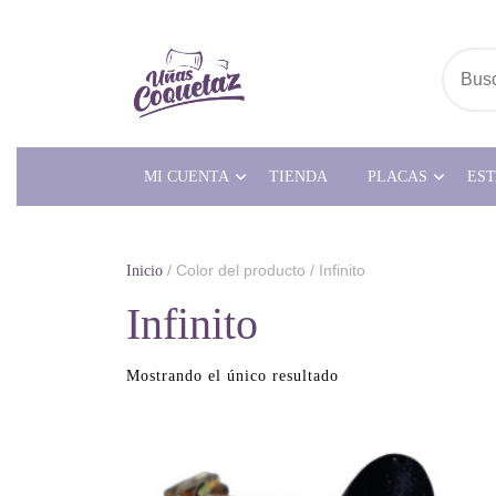
Saltar
al
contenido
Busc
MI CUENTA
TIENDA
PLACAS
ES
/ Color del producto / Infinito
Inicio
Infinito
Mostrando el único resultado