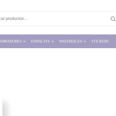
ar por:
TAMPADORES
ESMALTES
MATERIALES
STICKERS