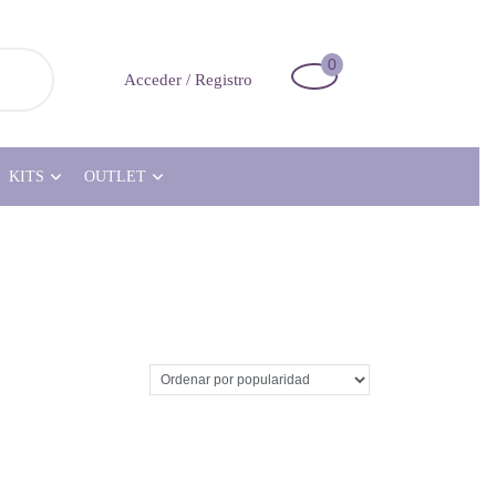
0
Carrito
Acceder
Acceder / Registro
de
/
la
Registro
compra
KITS
OUTLET