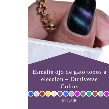
Esmalte ojo de gato tonos a
elección – Duniverse
Colors
Este
$
17,500
producto
Seleccionar opciones
tiene