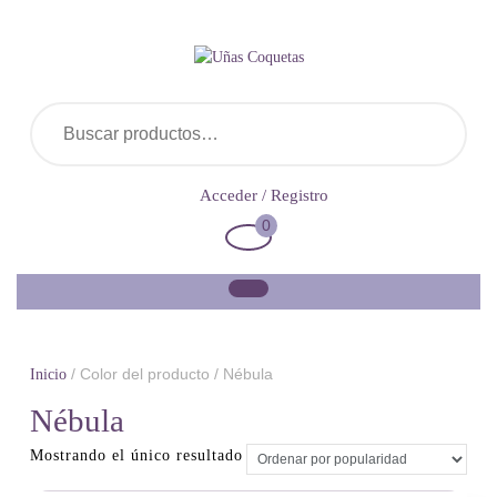
Saltar
al
contenido
Buscar por:
Acceder
Acceder / Registro
/
0
Carrito
Registro
de
la
compra
/ Color del producto / Nébula
Inicio
Nébula
Mostrando el único resultado