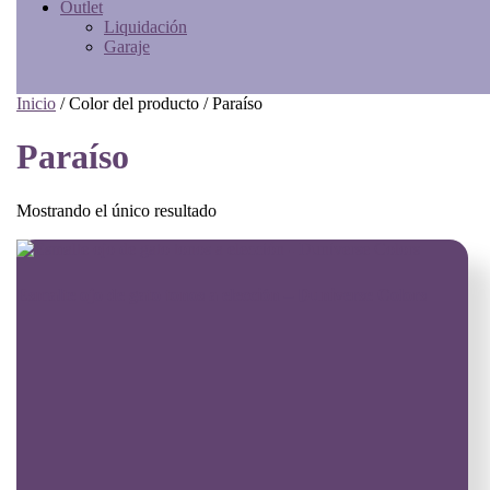
Outlet
Liquidación
Garaje
Inicio
/ Color del producto / Paraíso
Paraíso
Mostrando el único resultado
Esmalte ojo de gato tonos a elección – Duniverse Colors