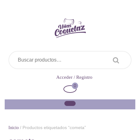
Saltar
al
contenido
Buscar por:
Acceder
Acceder / Registro
/
0
Carrito
Registro
de
la
compra
/ Productos etiquetados “cometa”
Inicio