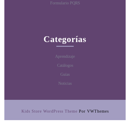
Formulario PQRS
Categorías
Aprendizaje
Catálogos
Guías
Noticias
Kids Store WordPress Theme
Por VWThemes
Desplazar
hacia
arriba