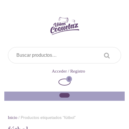
Saltar
al
contenido
Buscar por:
Acceder
Acceder / Registro
/
0
Carrito
Registro
de
la
compra
/ Productos etiquetados “fútbol”
Inicio