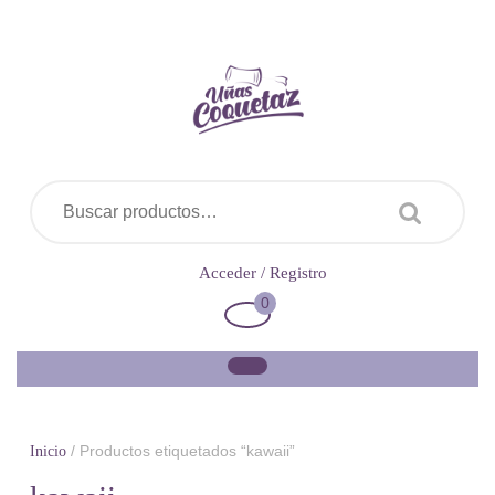
Saltar
al
contenido
Buscar por:
Acceder
Acceder / Registro
/
0
Carrito
Registro
de
la
compra
/ Productos etiquetados “kawaii”
Inicio