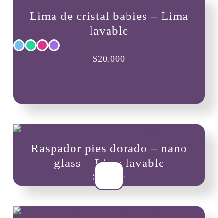
Lima de cristal babies – Lima
lavable
Este
$
20,000
producto
Seleccionar opciones
tiene
múltiples
variantes.
Las
opciones
se
pueden
Raspador pies dorado – nano
elegir
en
glass – Lima lavable
la
$
23,000
página
de
producto