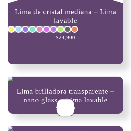
Lima de cristal mediana – Lima
lavable
Este
$
24,900
producto
Seleccionar opciones
tiene
múltiples
variantes.
Las
opciones
se
pueden
Lima brilladora transparente –
elegir
en
nano glass – Lima lavable
la
$
14,000
página
de
producto