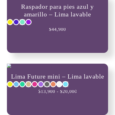
Raspador para pies azul y
amarillo – Lima lavable
Este
$
44,900
producto
Seleccionar opciones
tiene
múltiples
variantes.
Las
opciones
se
pueden
Lima Future mini – Lima lavable
elegir
en
la
Este
Rango
$
13,900
-
$
20,000
página
producto
de
Seleccionar opciones
de
tiene
producto
precios:
múltiples
variantes.
desde