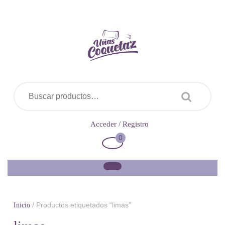
Saltar
al
contenido
Buscar por:
Acceder
Acceder / Registro
/
0
Carrito
Registro
de
la
compra
/ Productos etiquetados “limas”
Inicio