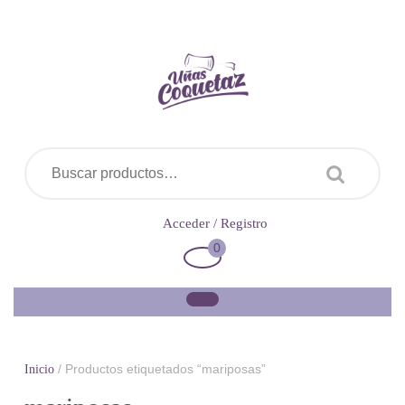
Saltar
al
contenido
Buscar por:
Acceder
Acceder / Registro
/
0
Carrito
Registro
de
la
compra
/ Productos etiquetados “mariposas”
Inicio