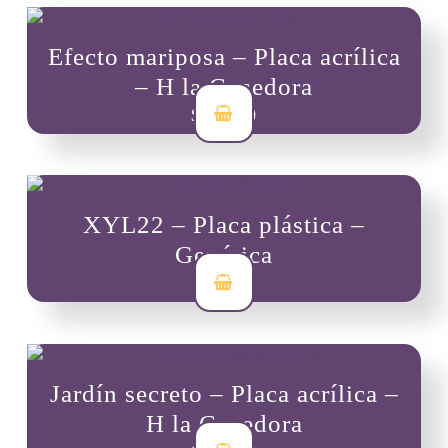
Efecto mariposa – Placa acrílica
– H la Cosedora
$
30,000
XYL22 – Placa plástica –
Genérica
$
7,000
Jardín secreto – Placa acrílica –
H la Cosedora