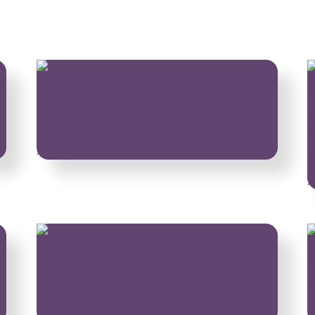
Sticker 033 Pandas
M
$
3,500
–
$
Añadir al carrito
A
Care Bear Girls – Placa metálica – Hello Beauty
S
$
56,000
$
Añadir al carrito
A