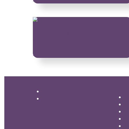
Sticker 128 Ositos Cerezas
$
3,500
Añadir al carrito
Ar
Sobre nosotros
en
Contáctanos
ab
se
ab
en