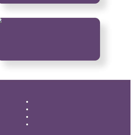
innie Pooh – Placa metálica – Mundo de Uñas
19,300
ñadir al carrito
Categorías
Aprendizaje
Catálogos
Guías
Noticias