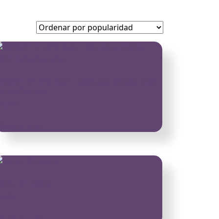
INIUC-021 Frío Polar – Mini placa metálica doble
 Uñas Coquetas
12,500
ñadir al carrito
ticker 101 Ositos
3,500
ñadir al carrito