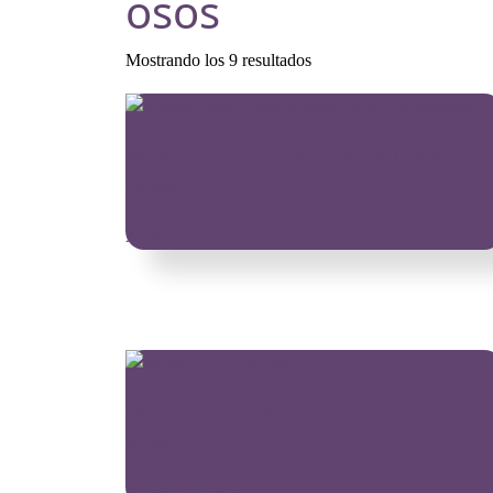
osos
Ordenado
Mostrando los 9 resultados
por
popularidad
Winnie Pooh – Placa acrílica – Nail Art Magenta
$
10,000
Añadir al carrito
Sticker 021 Bare Bear
$
3,500
Añadir al carrito