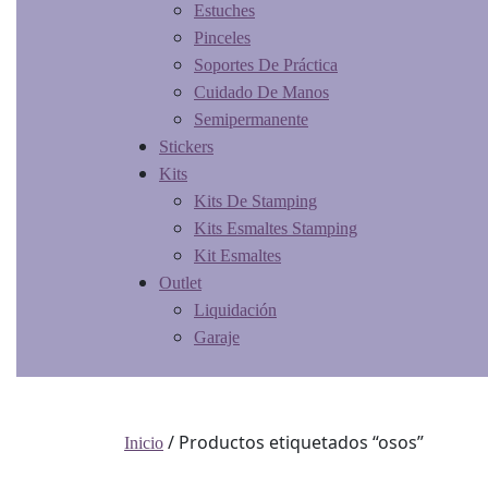
Estuches
Pinceles
Soportes De Práctica
Cuidado De Manos
Semipermanente
Stickers
Kits
Kits De Stamping
Kits Esmaltes Stamping
Kit Esmaltes
Outlet
Liquidación
Garaje
/ Productos etiquetados “osos”
Inicio