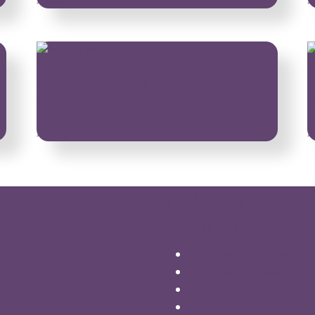
A-018 Life is life – Placa metálica – GMI
W
$
44,200
$
Añadir al carrito
A
Enlaces de la
chivos
página
ero 2026
Términos y condiciones
ril 2025
Política de privacidad
ptiembre 2024
Política de envíos
ril 2024
Formulario PQRS
ero 2024