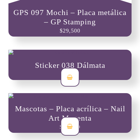
GPS 097 Mochi – Placa metálica
– GP Stamping
$
29,500
Sticker 038 Dálmata
$
3,500
Mascotas – Placa acrílica – Nail
Art Magenta
$
10,000