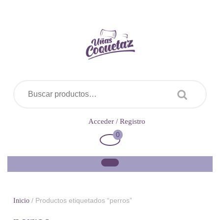
Saltar
al
contenido
Buscar por:
Acceder
Acceder / Registro
/
0
Carrito
Registro
de
la
compra
/ Productos etiquetados “perros”
Inicio