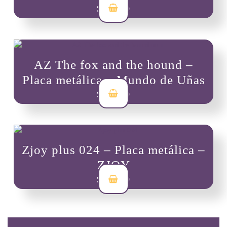
$
19,300
AZ The fox and the hound –
Placa metálica – Mundo de Uñas
$
19,300
Zjoy plus 024 – Placa metálica –
ZJOY
$
23,000