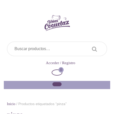
Saltar
al
contenido
Buscar por:
Acceder
Acceder / Registro
/
0
Carrito
Registro
de
la
compra
/ Productos etiquetados “pinza”
Inicio