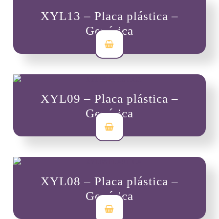
XYL13 – Placa plástica –
Genérica
$
7,000
XYL09 – Placa plástica –
Genérica
$
7,000
XYL08 – Placa plástica –
Genérica
$
7,000