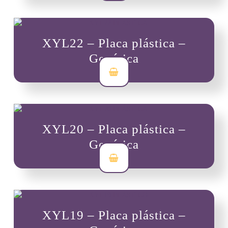
XYL22 – Placa plástica –
Genérica
$
7,000
XYL20 – Placa plástica –
Genérica
$
7,000
XYL19 – Placa plástica –