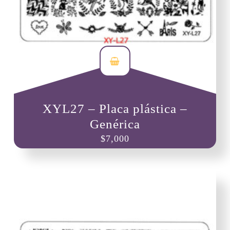
XYL27 – Placa plástica –
Genérica
$
7,000