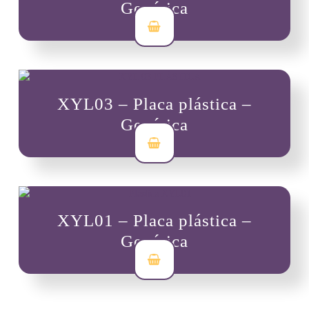
Genérica
$
7,000
XYL03 – Placa plástica –
Genérica
$
7,000
XYL01 – Placa plástica –
Genérica
$
7,000