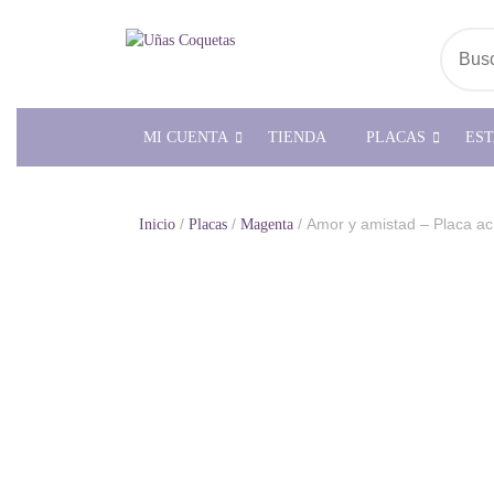
Saltar
al
Busc
contenido
MI CUENTA
TIENDA
PLACAS
ES
/
/
/ Amor y amistad – Placa acr
Inicio
Placas
Magenta