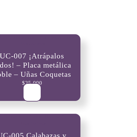
UC-007 ¡Atrápalos
dos! – Placa metálica
oble – Uñas Coquetas
$
25,000
UC-005 Calabazas y