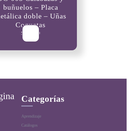
buñuelos – Placa
etálica doble – Uñas
Coquetas
$
25,000
gina
Categorías
Aprendizaje
Catálogos