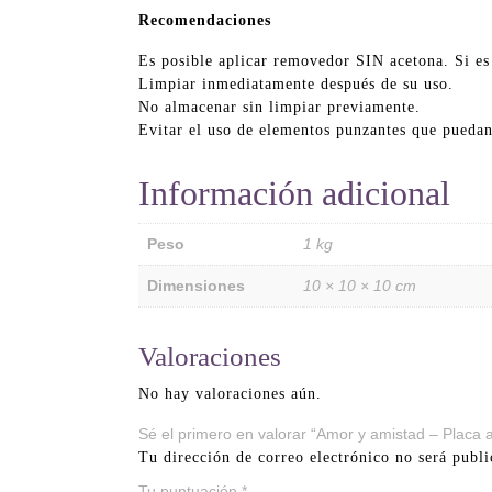
Recomendaciones
Es posible aplicar removedor SIN acetona. Si es
Limpiar inmediatamente después de su uso.
No almacenar sin limpiar previamente.
Evitar el uso de elementos punzantes que puedan
Información adicional
Peso
1 kg
Dimensiones
10 × 10 × 10 cm
Valoraciones
No hay valoraciones aún.
Sé el primero en valorar “Amor y amistad – Placa a
Tu dirección de correo electrónico no será publi
Tu puntuación
*