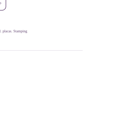
o
,
,
d
placas
Stamping