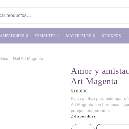
ar por:
TAMPADORES
ESMALTES
MATERIALES
STICKERS
ílica – Nail Art Magenta
Amor y amistad 
Art Magenta
$
10,000
Placa acrílica para estampar u
Art Magenta con hermosas figu
parejas, enamorados.
2 disponibles
Amor y amistad - Placa acrílica 