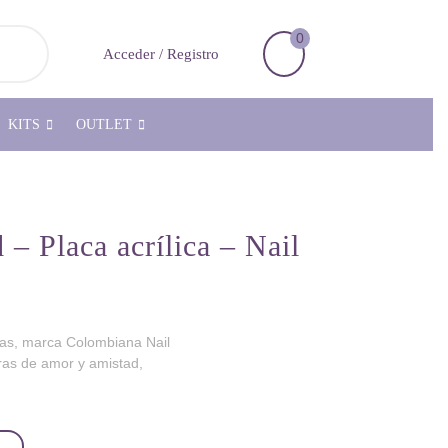
0
Carrito
Acceder
Acceder / Registro
de
/
la
Registro
compra
KITS
OUTLET
– Placa acrílica – Nail
ñas, marca Colombiana Nail
ras de amor y amistad,
- Nail Art Magenta cantidad