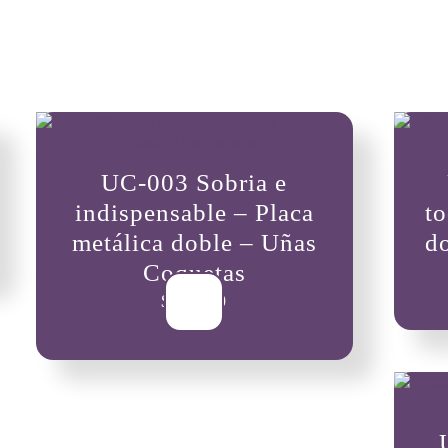
UC-003 Sobria e
indispensable – Placa
to
metálica doble – Uñas
d
Coquetas
$
25,000