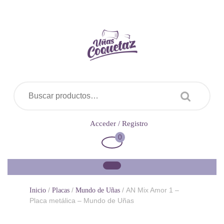
Saltar
al
contenido
Buscar por:
Acceder
Acceder / Registro
/
0
Carrito
Registro
de
la
compra
/
/
/ AN Mix Amor 1 –
Inicio
Placas
Mundo de Uñas
Placa metálica – Mundo de Uñas