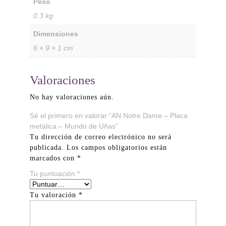
Peso
0.3 kg
Dimensiones
6 × 9 × 1 cm
Valoraciones
No hay valoraciones aún.
Sé el primero en valorar “AN Notre Dame – Placa
metálica – Mundo de Uñas”
Tu dirección de correo electrónico no será
publicada.
Los campos obligatorios están
marcados con
*
Tu puntuación
*
Tu valoración
*