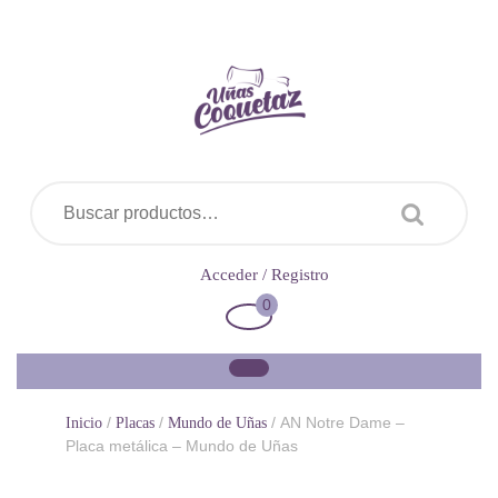
Saltar
al
contenido
Buscar por:
Acceder
Acceder / Registro
/
0
Carrito
Registro
de
la
compra
/
/
/ AN Notre Dame –
Inicio
Placas
Mundo de Uñas
Placa metálica – Mundo de Uñas