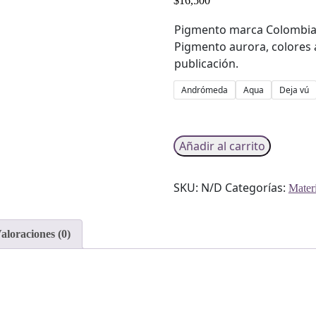
$
16,500
Pigmento marca Colombian
Pigmento aurora, colores a
publicación.
Andrómeda
Aqua
Deja vú
Aurora
Añadir al carrito
0,45
g
SKU:
N/D
Categorías:
Materi
-
Pigmento
cantidad
aloraciones (0)