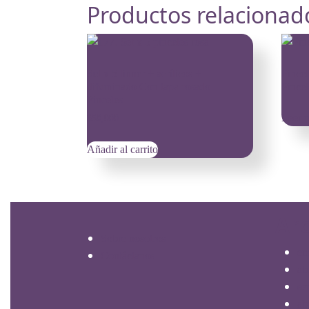
Productos relacionad
Set x 5 linner + acrílicos +
Pincel
difuminado Con tapa rosado –
Pincel
Pinceles
Leer 
$
50,000
Añadir al carrito
Ar
Sobre nosotros
en
Contáctanos
ab
se
ab