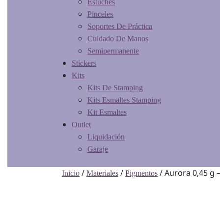
Estuches
Pinceles
Soportes De Práctica
Cuidado De Manos
Semipermanente
Stickers
Kits
Kits De Stamping
Kits Esmaltes Stamping
Kit Esmaltes
Outlet
Liquidación
Garaje
/
/
/ Aurora 0,45 g 
Inicio
Materiales
Pigmentos