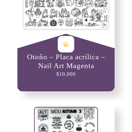
Otoño – Placa acrílica –
Nail Art Magenta
$
10,000