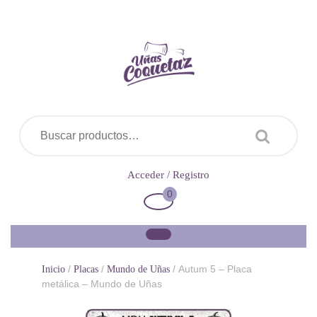
Saltar
al
contenido
Buscar por:
Acceder
Acceder / Registro
/
0
Carrito
Registro
de
la
compra
/
/
/ Autum 5 – Placa
Inicio
Placas
Mundo de Uñas
metálica – Mundo de Uñas