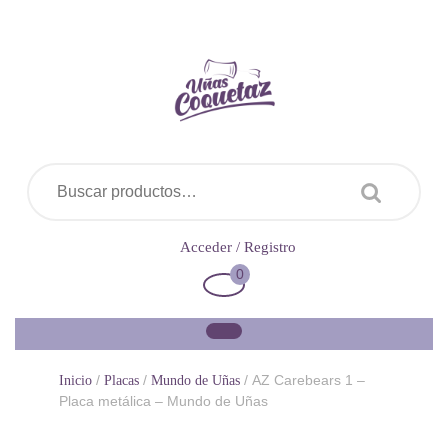
Saltar
al
contenido
Buscar por:
Acceder
Acceder / Registro
/
0
Carrito
Registro
de
la
compra
/
/
/ AZ Carebears 1 –
Inicio
Placas
Mundo de Uñas
Placa metálica – Mundo de Uñas