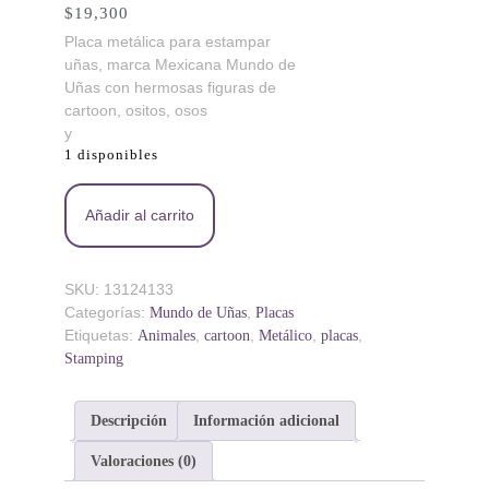
$
19,300
Placa metálica para estampar
uñas, marca Mexicana Mundo de
Uñas con hermosas figuras de
cartoon, ositos, osos
y
1 disponibles
AZ Carebears 1 - Placa metálica - Mundo de Uñas
Añadir al carrito
cantidad
SKU:
13124133
Categorías:
,
Mundo de Uñas
Placas
Etiquetas:
,
,
,
,
Animales
cartoon
Metálico
placas
Stamping
Descripción
Información adicional
Valoraciones (0)