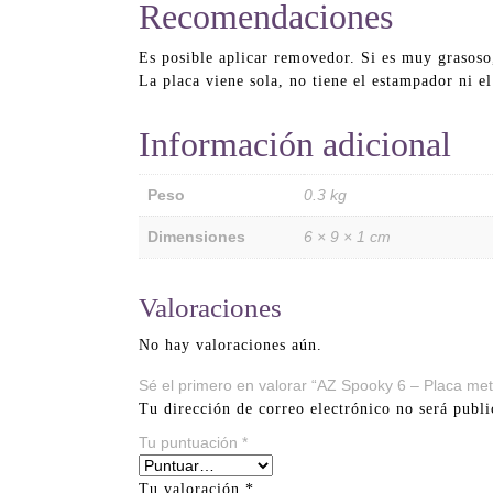
Recomendaciones
Es posible aplicar removedor. Si es muy grasoso
La placa viene sola, no tiene el estampador ni e
Información adicional
Peso
0.3 kg
Dimensiones
6 × 9 × 1 cm
Valoraciones
No hay valoraciones aún.
Sé el primero en valorar “AZ Spooky 6 – Placa me
Tu dirección de correo electrónico no será publi
Tu puntuación
*
Tu valoración
*