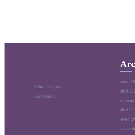
Arc
enero 2
Sobre nosotros
abril 20
Contáctanos
septiem
abril 20
enero 2
noviemb