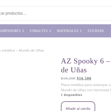
ar por:
TAMPADORES
ESMALTES
MATERIALES
STICKERS
a metálica – Mundo de Uñas
AZ Spooky 6 – 
de Uñas
El
El
$
19,300
$
16,500
precio
precio
Placa metálica para estampar 
original
actual
Mundo de Uñas con hermosas f
era:
es:
1 disponibles
$19,300.
$16,500.
AZ Spooky 6 - Placa metálica -
Añadir al carrito