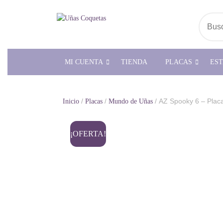
Saltar
al
Busc
contenido
MI CUENTA
TIENDA
PLACAS
ES
/
/
/ AZ Spooky 6 – Plac
Inicio
Placas
Mundo de Uñas
¡OFERTA!