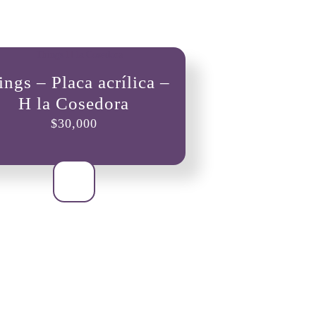
ings – Placa acrílica –
H la Cosedora
$
30,000