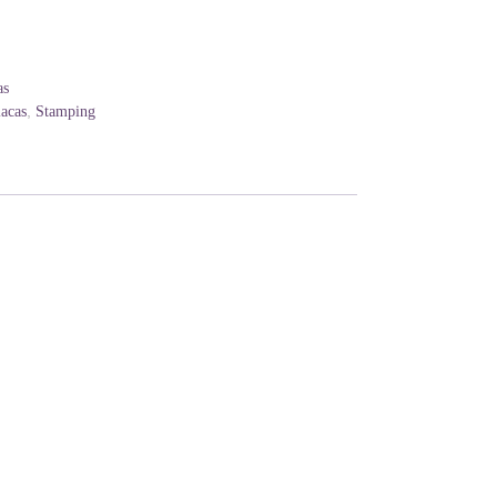
as
,
lacas
Stamping