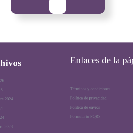
Enlaces de la pá
hivos
026
Términos y condiciones
25
Política de privacidad
bre 2024
Política de envíos
24
Formulario PQRS
024
re 2023