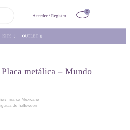
0
Carrito
Acceder
Acceder / Registro
de
/
la
Registro
compra
KITS
OUTLET
Placa metálica – Mundo
uñas, marca Mexicana
iguras de halloween
 Mundo de Uñas cantidad