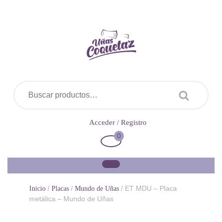
Saltar
al
contenido
Buscar por:
Acceder
Acceder / Registro
/
0
Carrito
Registro
de
la
compra
/
/
/ ET MDU – Placa
Inicio
Placas
Mundo de Uñas
metálica – Mundo de Uñas