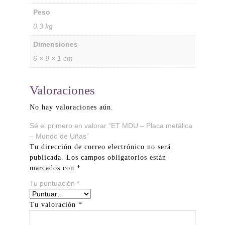
Peso
0.3 kg
Dimensiones
6 × 9 × 1 cm
Valoraciones
No hay valoraciones aún.
Sé el primero en valorar “ET MDU – Placa metálica
– Mundo de Uñas”
Tu dirección de correo electrónico no será
publicada.
Los campos obligatorios están
marcados con
*
Tu puntuación
*
Tu valoración
*