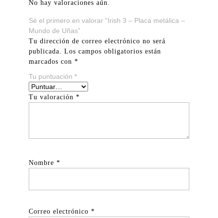
No hay valoraciones aún.
Sé el primero en valorar “Irish 3 – Placa metálica –
Mundo de Uñas”
Tu dirección de correo electrónico no será
publicada.
Los campos obligatorios están
marcados con
*
Tu puntuación
*
Tu valoración
*
Nombre
*
Correo electrónico
*