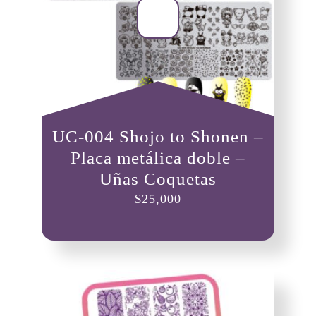
UC-004 Shojo to Shonen –
Placa metálica doble –
Uñas Coquetas
$
25,000