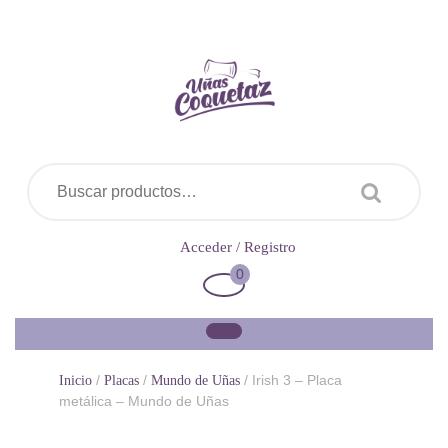
Saltar
al
contenido
Buscar por:
Acceder
Acceder / Registro
/
0
Carrito
Registro
de
la
compra
/
/
/ Irish 3 – Placa
Inicio
Placas
Mundo de Uñas
metálica – Mundo de Uñas