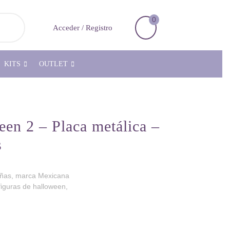
0
Carrito
Acceder
Acceder / Registro
de
/
la
Registro
compra
KITS
OUTLET
en 2 – Placa metálica –
s
uñas, marca Mexicana
guras de halloween,
álica - Mundo de Uñas cantidad