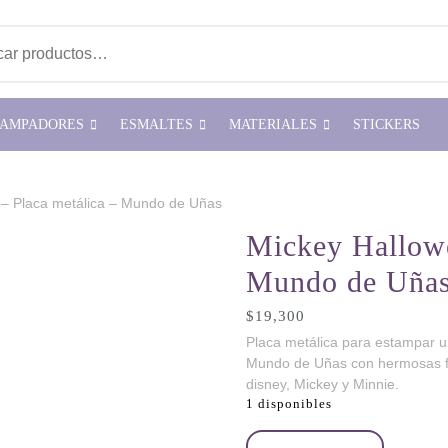
ar por:
TAMPADORES
ESMALTES
MATERIALES
STICKERS
 – Placa metálica – Mundo de Uñas
Mickey Hallowe
Mundo de Uña
$
19,300
Placa metálica para estampar 
Mundo de Uñas con hermosas fi
disney, Mickey y Minnie.
1 disponibles
Mickey Halloween 2 - Placa met