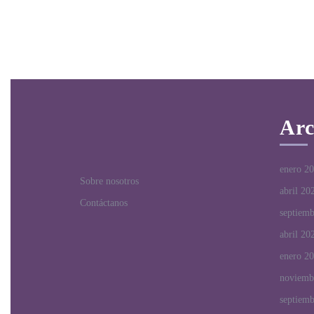
Arc
enero 2
Sobre nosotros
abril 20
Contáctanos
septiem
abril 20
enero 2
noviemb
septiem