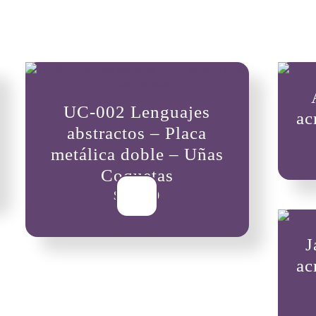
UC-002 Lenguajes
ac
abstractos – Placa
metálica doble – Uñas
Coquetas
$
25,000
J
ac