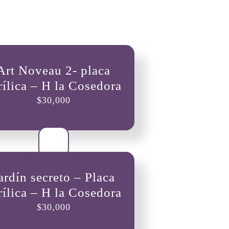
Art Noveau 2- placa
rílica – H la Cosedora
$
30,000
ardín secreto – Placa
rílica – H la Cosedora
$
30,000