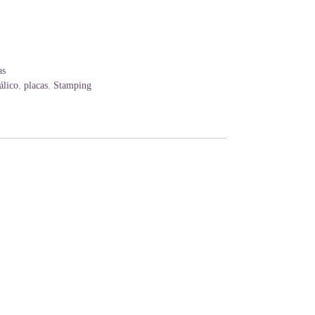
as
,
,
álico
placas
Stamping