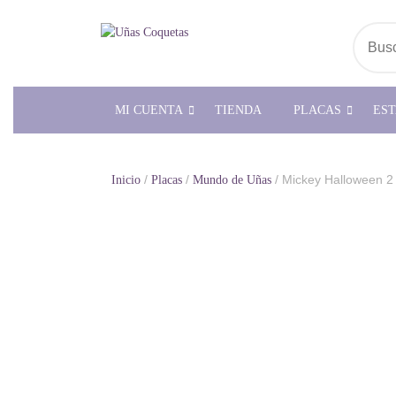
Saltar
al
Busc
contenido
MI CUENTA
TIENDA
PLACAS
ES
/
/
/ Mickey Halloween 2
Inicio
Placas
Mundo de Uñas