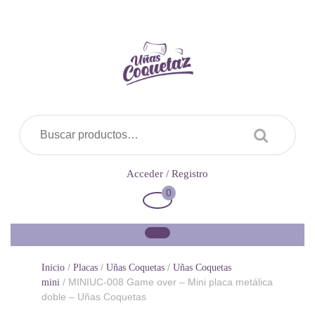
Saltar
al
contenido
Buscar por:
Acceder
Acceder / Registro
/
0
Carrito
Registro
de
la
compra
/
/
/
Inicio
Placas
Uñas Coquetas
Uñas Coquetas
/ MINIUC-008 Game over – Mini placa metálica
mini
doble – Uñas Coquetas