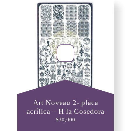
Art Noveau 2- placa
acrílica – H la Cosedora
$
30,000