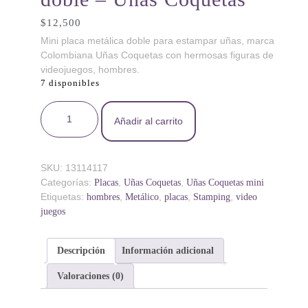
$
12,500
Mini placa metálica doble para estampar uñas, marca
Colombiana Uñas Coquetas con hermosas figuras de
videojuegos, hombres.
7 disponibles
MINIUC-008 Game over - Mini placa metálica doble
Añadir al carrito
- Uñas Coquetas cantidad
SKU:
13114117
Categorías:
,
,
Placas
Uñas Coquetas
Uñas Coquetas mini
Etiquetas:
,
,
,
,
hombres
Metálico
placas
Stamping
video
juegos
Descripción
Información adicional
Valoraciones (0)