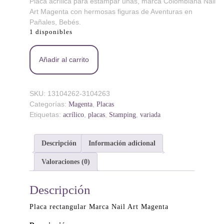
Placa acrílica para estampar uñas, marca Colombiana Nail
Art Magenta con hermosas figuras de Aventuras en
Pañales, Bebés.
1 disponibles
Rugrats - Placa acrílica - Nail Art Magenta cantidad
Añadir al carrito
SKU:
13104262-3104263
Categorías:
,
Magenta
Placas
Etiquetas:
,
,
,
acrílico
placas
Stamping
variada
Descripción
Información adicional
Valoraciones (0)
Descripción
Placa rectangular Marca Nail Art Magenta