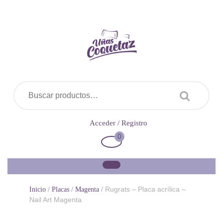
Saltar
al
contenido
Buscar por:
Acceder
Acceder / Registro
/
0
Carrito
Registro
de
la
compra
/
/
/ Rugrats – Placa acrílica –
Inicio
Placas
Magenta
Nail Art Magenta