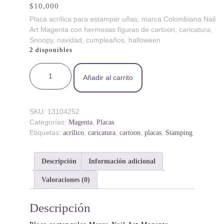
$
10,000
Placa acrílica para estampar uñas, marca Colombiana Nail
Art Magenta con hermosas figuras de cartoon, caricatura,
Snoopy, navidad, cumpleaños, halloween
2 disponibles
Snoopy contigo - Placa acrílica - Nail Art Magenta
Añadir al carrito
cantidad
SKU:
13104252
Categorías:
,
Magenta
Placas
Etiquetas:
,
,
,
,
acrílico
caricatura
cartoon
placas
Stamping
Descripción
Información adicional
Valoraciones (0)
Descripción