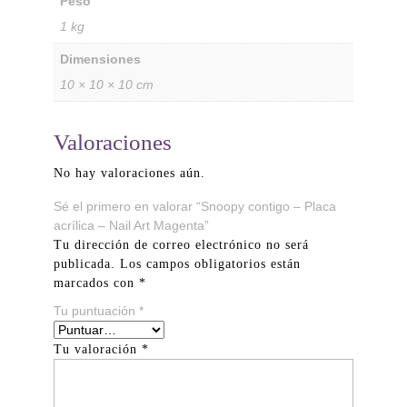
Peso
1 kg
Dimensiones
10 × 10 × 10 cm
Valoraciones
No hay valoraciones aún.
Sé el primero en valorar “Snoopy contigo – Placa
acrílica – Nail Art Magenta”
Tu dirección de correo electrónico no será
publicada.
Los campos obligatorios están
marcados con
*
Tu puntuación
*
Tu valoración
*