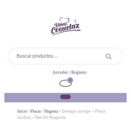
Saltar
al
contenido
Buscar por:
Acceder
Acceder / Registro
/
0
Carrito
Registro
de
la
compra
/
/
/ Snoopy contigo – Placa
Inicio
Placas
Magenta
acrílica – Nail Art Magenta