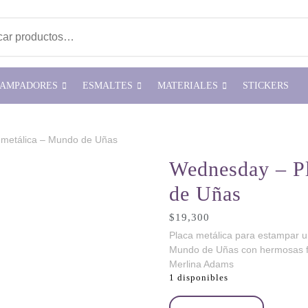
ar por:
TAMPADORES
ESMALTES
MATERIALES
STICKERS
 metálica – Mundo de Uñas
Wednesday – P
de Uñas
$
19,300
Placa metálica para estampar 
Mundo de Uñas con hermosas f
Merlina Adams
1 disponibles
Wednesday - Placa metálica - 