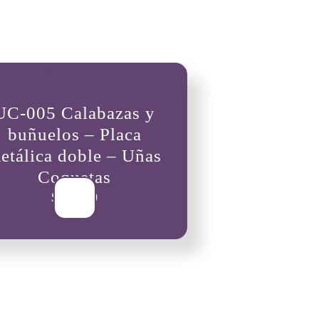
UC-005 Calabazas y
buñuelos – Placa
etálica doble – Uñas
Coquetas
$
25,000