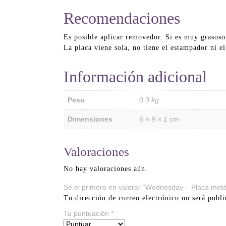
Recomendaciones
Es posible aplicar removedor. Si es muy grasoso
La placa viene sola, no tiene el estampador ni e
Información adicional
Peso
0.3 kg
Dimensiones
6 × 9 × 1 cm
Valoraciones
No hay valoraciones aún.
Sé el primero en valorar “Wednesday – Placa met
Tu dirección de correo electrónico no será publi
Tu puntuación
*