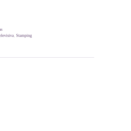
as
,
televisiva
Stamping