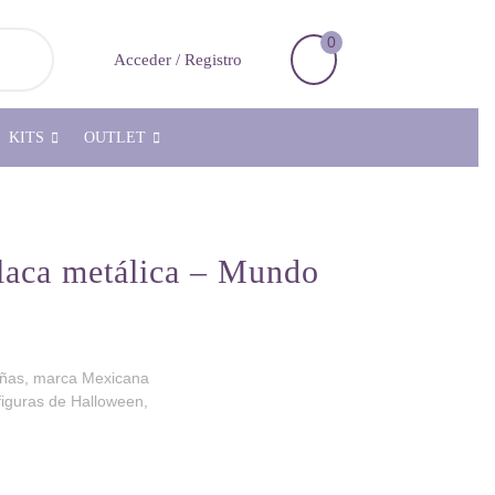
0
Carrito
Acceder
Acceder / Registro
de
/
la
Registro
compra
KITS
OUTLET
laca metálica – Mundo
uñas, marca Mexicana
iguras de Halloween,
Mundo de Uñas cantidad