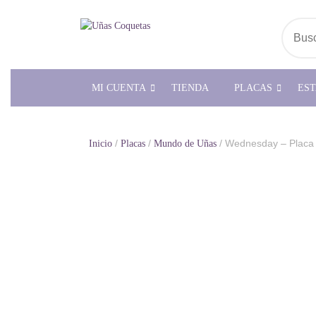
Saltar
al
Busc
contenido
MI CUENTA
TIENDA
PLACAS
ES
/
/
/ Wednesday – Placa
Inicio
Placas
Mundo de Uñas