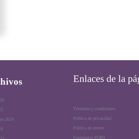
Enlaces de la pá
hivos
026
Términos y condiciones
25
Política de privacidad
bre 2024
Política de envíos
24
Formulario PQRS
024