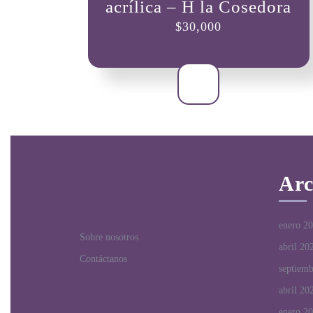
acrílica – H la Cosedora
$
30,000
Arc
enero 2
Sobre nosotros
abril 20
Contáctanos
septiem
abril 20
enero 2