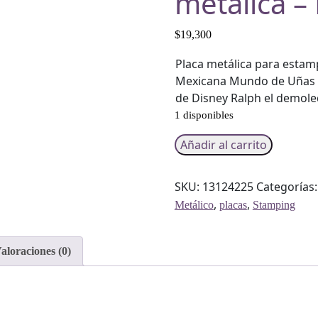
metálica 
$
19,300
Placa metálica para estam
Mexicana Mundo de Uñas 
de Disney Ralph el demol
1 disponibles
Wreck
Añadir al carrito
it
Ralph
SKU:
13124225
Categorías
1
,
,
Metálico
placas
Stamping
-
Placa
metálica
aloraciones (0)
-
Mundo
de
Uñas