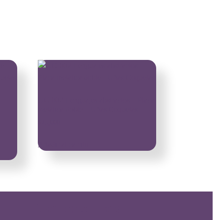
–
UC-002 Lenguajes abstractos – Placa
metálica doble – Uñas Coquetas
$
25,000
Añadir al carrito
Categorías