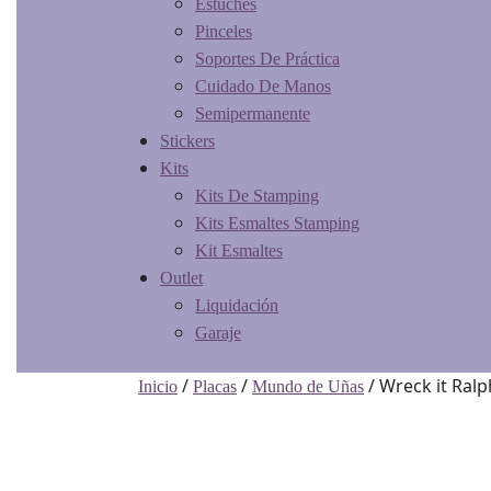
Estuches
Pinceles
Soportes De Práctica
Cuidado De Manos
Semipermanente
Stickers
Kits
Kits De Stamping
Kits Esmaltes Stamping
Kit Esmaltes
Outlet
Liquidación
Garaje
/
/
/ Wreck it Ral
Inicio
Placas
Mundo de Uñas