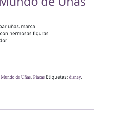
– Mundo de Uñas
par uñas, marca
con hermosas figuras
edor
:
,
Etiquetas:
,
Mundo de Uñas
Placas
disney