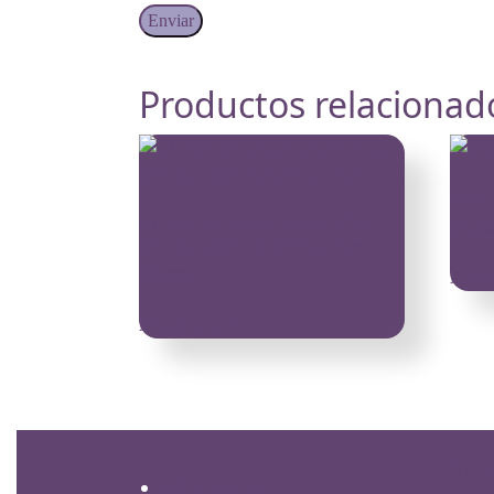
Productos relacionad
India 
UC-007 ¡Atrápalos todos! – Placa
$
30,00
metálica doble – Uñas Coquetas
$
25,000
Añadir
Añadir al carrito
Ar
Sobre nosotros