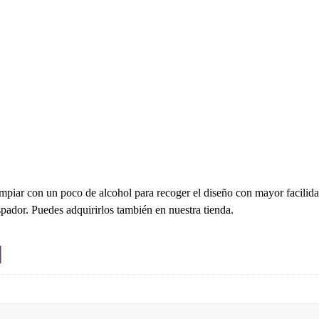
cantidad
impiar con un poco de alcohol para recoger el diseño con mayor facilida
spador. Puedes adquirirlos también en nuestra tienda.
l