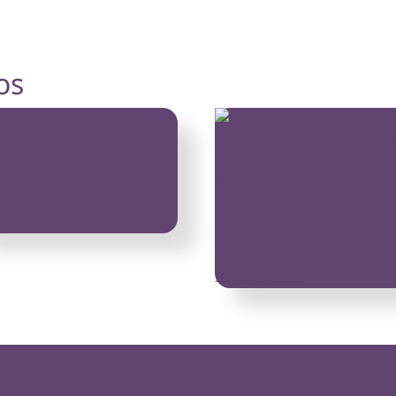
os
– Placa acrílica – H la Cosedora
UC-003 Sobria e indispensable 
0
Placa metálica doble – Uñas
Coquetas
 al carrito
$
25,000
Añadir al carrito
Enlaces de la
chivos
página