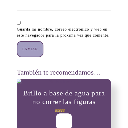
Guarda mi nombre, correo electrónico y web en
este navegador para la próxima vez que comente.
También te recomendamos…
Brillo a base de agua para
no correr las figuras
Valorado con
$
8,000
5.00
de 5