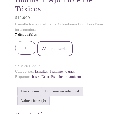
Tóxicos
$
10,000
Esmalte tradicional marca Colombiana Driut tono Base
fortalecedora
7 disponibles
Base De Uñas Driut Endurecedora Con Biotina Y
Añadir al carrito
Ajo Libre De Tóxicos cantidad
SKU:
20112217
Categorías:
,
Esmaltes
Tratamiento uñas
Etiquetas:
,
,
,
bases
Driut
Esmalte
tratamiento
Descripción
Información adicional
Valoraciones (0)