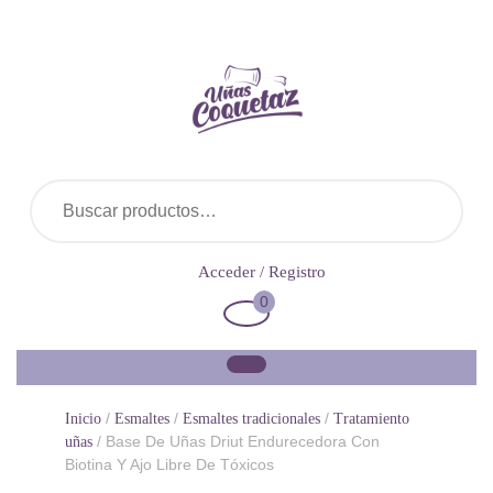
Saltar
al
contenido
Buscar por:
Acceder
Acceder / Registro
/
0
Carrito
Registro
de
la
compra
/
/
/
Inicio
Esmaltes
Esmaltes tradicionales
Tratamiento
/ Base De Uñas Driut Endurecedora Con
uñas
Biotina Y Ajo Libre De Tóxicos