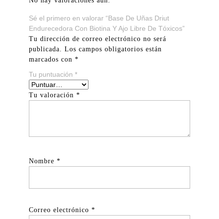
No hay valoraciones aún.
Sé el primero en valorar “Base De Uñas Driut
Endurecedora Con Biotina Y Ajo Libre De Tóxicos”
Tu dirección de correo electrónico no será
publicada.
Los campos obligatorios están
marcados con
*
Tu puntuación
*
Tu valoración
*
Nombre
*
Correo electrónico
*