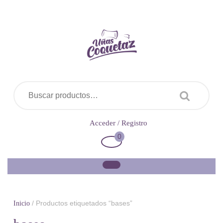
Saltar
al
contenido
Buscar por:
Acceder
Acceder / Registro
/
0
Carrito
Registro
de
la
compra
/ Productos etiquetados “bases”
Inicio