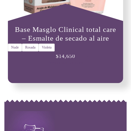
Base Masglo Clinical total care
– Esmalte de secado al aire
Nude
Rosada
Violeta
Este
$
14,650
producto
Seleccionar opciones
tiene
múltiples
variantes.
Las
opciones
se
pueden
elegir
en
la
página