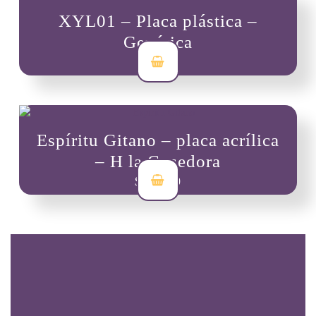
XYL01 – Placa plástica –
Genérica
$
7,000
Espíritu Gitano – placa acrílica
– H la Cosedora
$
30,000