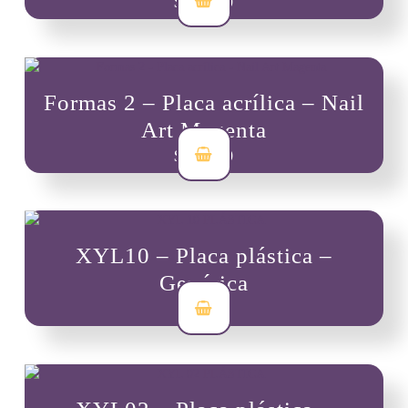
$
10,000
Formas 2 – Placa acrílica – Nail
Art Magenta
$
10,000
XYL10 – Placa plástica –
Genérica
$
7,000