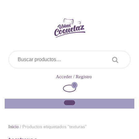
Saltar
al
contenido
Buscar por:
Acceder
Acceder / Registro
/
0
Carrito
Registro
de
la
compra
/ Productos etiquetados “texturas”
Inicio