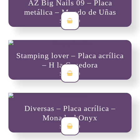
AZ Big Nails 09 – Placa
metálica – Mundo de Uñas
$
19,300
Stamping lover – Placa acrílica
– H la Cosedora
$
30,000
Diversas – Placa acrílica –
MonadeckOnyx
$
16,000