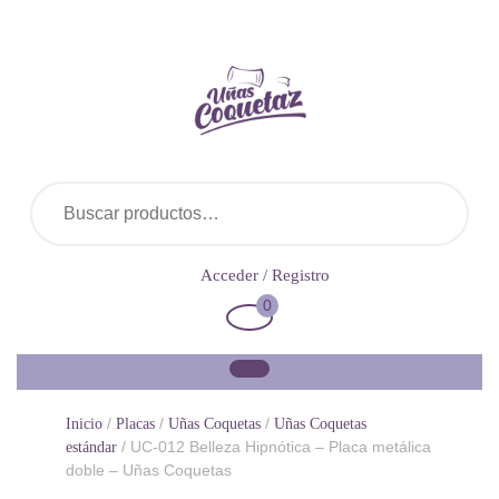
Saltar
al
contenido
Buscar por:
Acceder
Acceder / Registro
/
0
Carrito
Registro
de
la
compra
/
/
/
Inicio
Placas
Uñas Coquetas
Uñas Coquetas
/ UC-012 Belleza Hipnótica – Placa metálica
estándar
doble – Uñas Coquetas