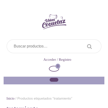
Saltar
al
contenido
Buscar por:
Acceder
Acceder / Registro
/
0
Carrito
Registro
de
la
compra
/ Productos etiquetados “tratamiento”
Inicio