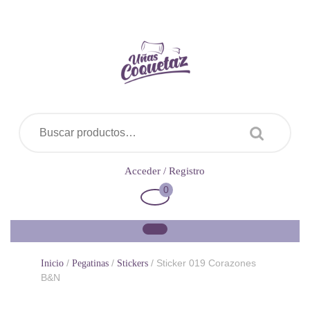
Saltar
al
contenido
Buscar por:
Acceder
Acceder / Registro
/
0
Carrito
Registro
de
la
compra
/
/
/ Sticker 019 Corazones
Inicio
Pegatinas
Stickers
B&N