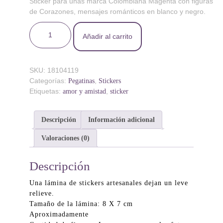
Sticker para uñas marca Colombiana Magenta con figuras
de Corazones, mensajes románticos en blanco y negro.
Sticker 019 Corazones B&N cantidad
Añadir al carrito
SKU:
18104119
Categorías:
,
Pegatinas
Stickers
Etiquetas:
,
amor y amistad
sticker
Descripción
Información adicional
Valoraciones (0)
Descripción
Una lámina de stickers artesanales dejan un leve
relieve.
Tamaño de la lámina: 8 X 7 cm
Aproximadamente