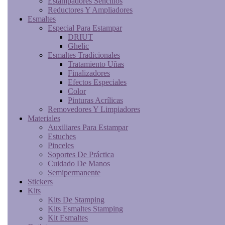
Estampadores Sencillos
Reductores Y Ampliadores
Esmaltes
Especial Para Estampar
DRIUT
Ghelic
Esmaltes Tradicionales
Tratamiento Uñas
Finalizadores
Efectos Especiales
Color
Pinturas Acrílicas
Removedores Y Limpiadores
Materiales
Auxiliares Para Estampar
Estuches
Pinceles
Soportes De Práctica
Cuidado De Manos
Semipermanente
Stickers
Kits
Kits De Stamping
Kits Esmaltes Stamping
Kit Esmaltes