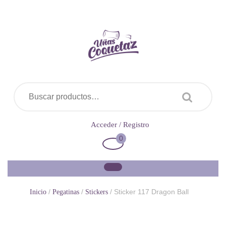
Saltar
al
contenido
Buscar por:
Acceder
Acceder / Registro
/
0
Carrito
Registro
de
la
compra
/
/
/ Sticker 117 Dragon Ball
Inicio
Pegatinas
Stickers