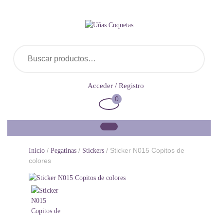
Saltar
al
contenido
Buscar por:
Acceder
Acceder / Registro
/
0
Carrito
Registro
de
la
compra
/
/
/ Sticker N015 Copitos de
Inicio
Pegatinas
Stickers
colores